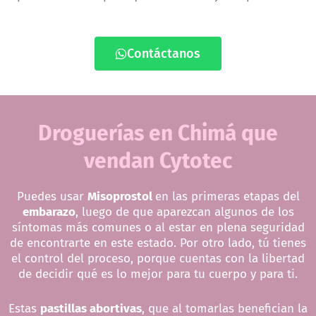
Contáctanos
Droguerías en Chimá que
vendan Cytotec
Puedes usar
Misoprostol
en las primeras etapas del
embarazo
, luego de que aparezcan algunos de los
síntomas más comunes o al estar en plena seguridad
de encontrarte en este estado. Por otro lado, tú tienes
el control del proceso, porque cuentas con la libertad
de decidir qué es lo mejor para tu cuerpo y para ti.
Estas
pastillas abortivas
, que al tomarlas benefician la