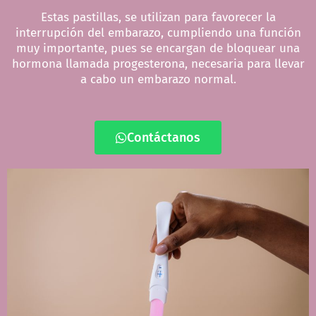
Estas pastillas, se utilizan para favorecer la
interrupción del embarazo, cumpliendo una función
muy importante, pues se encargan de bloquear una
hormona llamada progesterona, necesaria para llevar
a cabo un embarazo normal.
Contáctanos